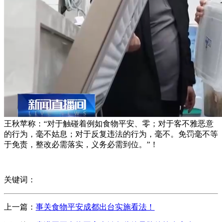
王秋苹称：“对于触碰着例如食物平安、零；对于客不雅恶意
的行为，毫不姑息；对于反复违法的行为，毫不。免罚毫不等
于免责，整改必需落实，义务必需到位。”！
关键词：
上一篇：
事关食物平安成都出台实施看法！