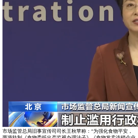
市场监管总局旧事宣传司司长王秋苹称：“为强化食物平安，
两项轨制《食物委托出产监视办理法子》《食物发卖连锁企业