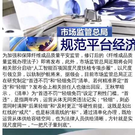
为加强和保障纤维成品质量平安监管，修订后的《纤维成品质
量监视办理法子》即将发布，此外，市场监管总局近期将会同
相关部分启动“人工智能百项国度尺度扶植专项步履”，以尺度
引领立异，以轨制护航将来。据领会，目前市场监管总局正正
在研究制定“首违不罚”和“轻细免罚”清单。若何精准界定“首
违”和“轻细”？发布会上相关担任人也做出回应。王秋苹暗
示，《清单》为“首违不罚”“轻细免罚”设定了刚性门槛。“首
违”，是指两年内，运营从体无同类违法记实；“轻细”，则必
需同时满脚“后果轻细”和“及时更正”等硬性前提。这既是划出
红线的“戒尺”，也是标清底线的“标”，通过清单化办理，既给
运营从体供给容错空间，也为法律人员供给清晰，方针就是实
现尺度同一，“一把尺子量到底”。