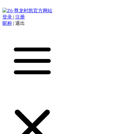
登录
|
注册
昵称
|
退出