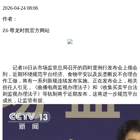
2026-04-24 08:06
作者：
Z6·尊龙时凯官方网站
记者16日从市场监管总局召开的四时度例行发布会上领会
到，近期环绕规范平台经济、食物平安以及反垄断反不合理合
作工做，将有一系列新规连续发布实施。正在发布会上，相关
担任人引见，《曲播电商监视办理法子》和《收集买卖平台法
则监视办理法子》等轨制将于近期发布，这将进一步规范平台
成长，让监管有据、