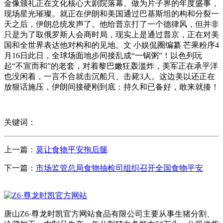
金像颁礼正在文化核心大剧院落幕。做为片子界的年度盛事，
现场星光璀璨。就正在伊朗和美国通过巴基斯坦的构和分裂一
天之后，伊朗总统发声了。他给普京打了一个德律风，但并非
只是为了取俄罗斯人会商时局，现实上是通过普京，正在对美
国和全世界表达他对构和的见地。文 小娱侃圈编纂 芒果粉序4
月16日此日，全球场面地步间接乱成“一锅粥”！以色列玩
起“不宣而和”的老套，对着黎巴嫩狂轰滥炸，美军正在承平洋
也没闲着，一言不合就击沉船只、击毙3人。这边美以还正在
放狠话施压，伊朗间接硬刚到底：持久和已备好，敢来就揍！
关键词：
上一篇：
莫让食物平安拖后腿
下一篇：
市场监管总局食物抽检司组织召开全国食物平安
唐山Z6·尊龙时凯官方网站食品有限公司主要从事生猪分割、