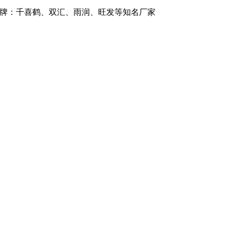
品牌：千喜鹤、双汇、雨润、旺发等知名厂家