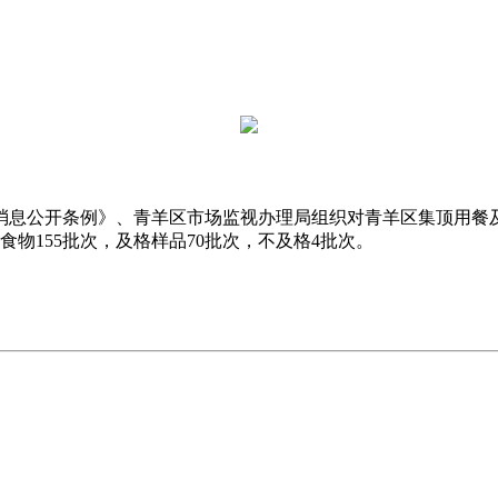
息公开条例》、青羊区市场监视办理局组织对青羊区集顶用餐及
物155批次，及格样品70批次，不及格4批次。